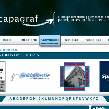
Inicio
Directorio
Actividades
Noticias
Publicidad
lasificadas
s - TODOS LOS SECTORES
A
B
C
D
E
F
G
H
I
J
K
L
M
N
Ñ
O
P
Q
R
S
T
U
V
W
X
Y
Z
Publicid