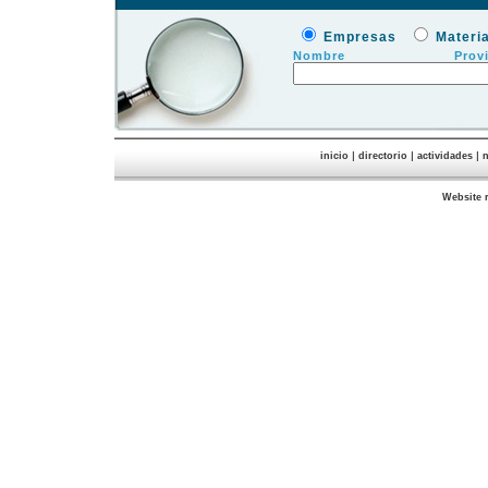
Empresas
Materi
Nombre
Prov
|
|
|
inicio
directorio
actividades
n
Website 