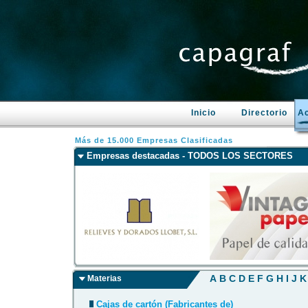
Inicio
Directorio
Ac
Más de 15.000 Empresas Clasificadas
Empresas destacadas - TODOS LOS SECTORES
A
B
C
D
E
F
G
H
I
J
K
Materias
Cajas de cartón (Fabricantes de)