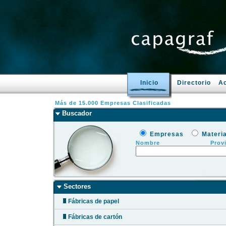
Inicio
Directorio
Ac
Más de 15.000 Empresas Clasificadas
Buscador
Empresas
Materi
Nombre
Prov
Sectores
Fábricas de papel
Fábricas de cartón