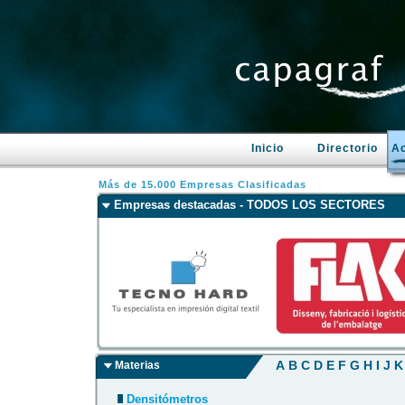
Inicio
Directorio
Ac
Más de 15.000 Empresas Clasificadas
Empresas destacadas - TODOS LOS SECTORES
A
B
C
D
E
F
G
H
I
J
K
Materias
Densitómetros