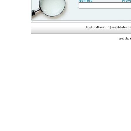
Nombre
Prov
|
|
|
inicio
directorio
actividades
n
Website 