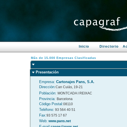
Inicio
Directorio
Ac
Más de 15.000 Empresas Clasificadas
Presentación
Empresa:
Cartonajes Pans, S.A.
Dirección:
Can Cuiàs, 19-21
Población:
MONTCADA I REIXAC
Provincia:
Barcelona
Código Postal:
08110
Teléfono:
93 564 40 51
Fax:
93 575 17 67
Web:
www.pans.net
E-mail:
cpans@pans.net