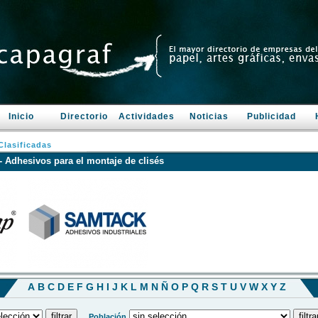
Inicio
Directorio
Actividades
Noticias
Publicidad
lasificadas
 Adhesivos para el montaje de clisés
A
B
C
D
E
F
G
H
I
J
K
L
M
N
Ñ
O
P
Q
R
S
T
U
V
W
X
Y
Z
Población