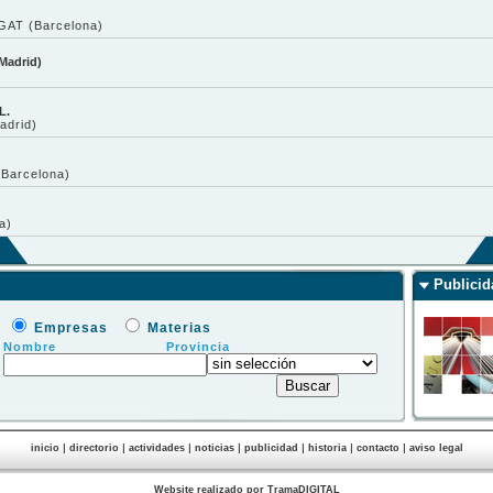
AT (Barcelona)
 Madrid)
L.
drid)
Barcelona)
a)
Publicid
Empresas
Materias
Nombre
Provincia
|
|
|
|
|
|
|
inicio
directorio
actividades
noticias
publicidad
historia
contacto
aviso legal
Website realizado por TramaDIGITAL