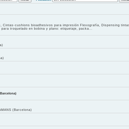
e, Cintas-cushions bioadhesivos para impresión Flexografía, Dispensing tinta
l para troquelado en bobina y plano: etiquetaje, packa...
a)
a)
)
 Barcelona)
AMANS (Barcelona)