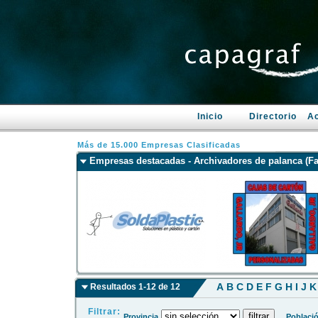
Inicio
Directorio
Ac
Más de 15.000 Empresas Clasificadas
Empresas destacadas - Archivadores de palanca (Fa
A
B
C
D
E
F
G
H
I
J
K
Resultados 1-12 de 12
Filtrar:
Provincia
Poblaci