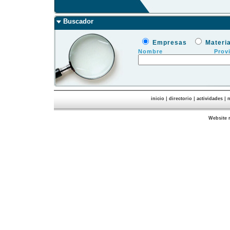
Buscador
Empresas
Materi
Nombre
Prov
|
|
|
inicio
directorio
actividades
n
Website 